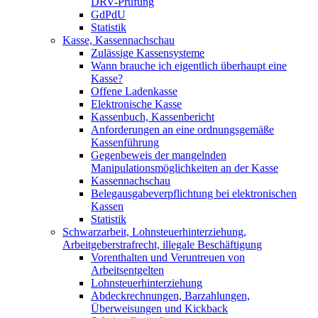
DRV-Prüfung
GdPdU
Statistik
Kasse, Kassennachschau
Zulässige Kassensysteme
Wann brauche ich eigentlich überhaupt eine
Kasse?
Offene Ladenkasse
Elektronische Kasse
Kassenbuch, Kassenbericht
Anforderungen an eine ordnungsgemäße
Kassenführung
Gegenbeweis der mangelnden
Manipulationsmöglichkeiten an der Kasse
Kassennachschau
Belegausgabeverpflichtung bei elektronischen
Kassen
Statistik
Schwarzarbeit, Lohnsteuerhinterziehung,
Arbeitgeberstrafrecht, illegale Beschäftigung
Vorenthalten und Veruntreuen von
Arbeitsentgelten
Lohnsteuerhinterziehung
Abdeckrechnungen, Barzahlungen,
Überweisungen und Kickback