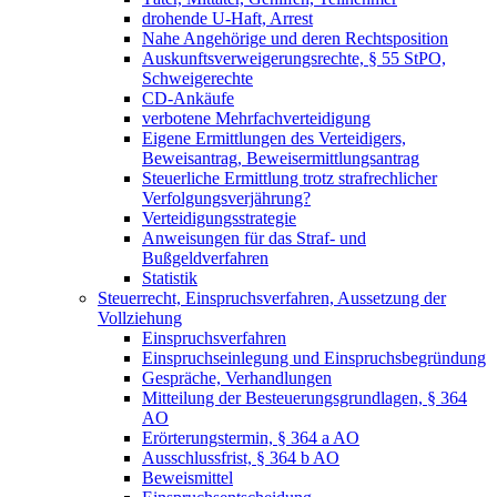
drohende U-Haft, Arrest
Nahe Angehörige und deren Rechtsposition
Auskunftsverweigerungsrechte, § 55 StPO,
Schweigerechte
CD-Ankäufe
verbotene Mehrfachverteidigung
Eigene Ermittlungen des Verteidigers,
Beweisantrag, Beweisermittlungsantrag
Steuerliche Ermittlung trotz strafrechlicher
Verfolgungsverjährung?
Verteidigungsstrategie
Anweisungen für das Straf- und
Bußgeldverfahren
Statistik
Steuerrecht, Einspruchsverfahren, Aussetzung der
Vollziehung
Einspruchsverfahren
Einspruchseinlegung und Einspruchsbegründung
Gespräche, Verhandlungen
Mitteilung der Besteuerungsgrundlagen, § 364
AO
Erörterungstermin, § 364 a AO
Ausschlussfrist, § 364 b AO
Beweismittel