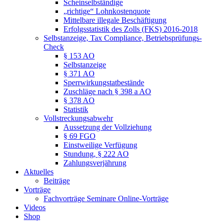
Scheinselbständige
„richtige“ Lohnkostenquote
Mittelbare illegale Beschäftigung
Erfolgsstatistik des Zolls (FKS) 2016-2018
Selbstanzeige, Tax Compliance, Betriebsprüfungs-
Check
§ 153 AO
Selbstanzeige
§ 371 AO
Sperrwirkungstatbestände
Zuschläge nach § 398 a AO
§ 378 AO
Statistik
Vollstreckungsabwehr
Aussetzung der Vollziehung
§ 69 FGO
Einstweilige Verfügung
Stundung, § 222 AO
Zahlungsverjährung
Aktuelles
Beiträge
Vorträge
Fachvorträge Seminare Online-Vorträge
Videos
Shop