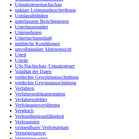
Umsatzsteuernachschau
unklare Leistungsbeschreibung
Unplausibilitäten
unterlassene Berichtgungen
Unterlassenstäter
Unternehmen
Untersuchungshaft
unübliche Konditionen
unvollständige Akteneinsicht
Urteil
Urteile
USt-Nachschau; Umsatzsteuer
Validität der Daten
verdeckte Geweinnausschüttung
verdeckte Gewinnausschüttung
Verfahren
Verfahrensdokumentation
Verfahrensfehler
Verfolgungsverjährung
Vergleich
Verhandlungsunfähigkeit
Verlosungen
vermeidbarer Verbotsirrtum
Vermögenarrest
Vermögensarrest