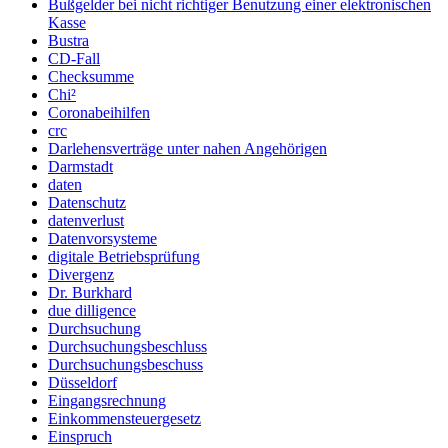
Bußgelder bei nicht richtiger Benutzung einer elektronischen
Kasse
Bustra
CD-Fall
Checksumme
Chi²
Coronabeihilfen
crc
Darlehensverträge unter nahen Angehörigen
Darmstadt
daten
Datenschutz
datenverlust
Datenvorsysteme
digitale Betriebsprüfung
Divergenz
Dr. Burkhard
due dilligence
Durchsuchung
Durchsuchungsbeschluss
Durchsuchungsbeschuss
Düsseldorf
Eingangsrechnung
Einkommensteuergesetz
Einspruch