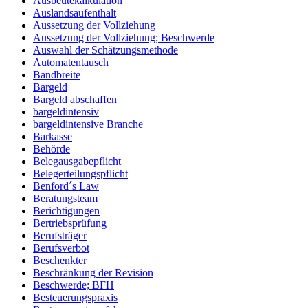
Ausbeutekalkulation
Auslandsaufenthalt
Aussetzung der Vollziehung
Aussetzung der Vollziehung; Beschwerde
Auswahl der Schätzungsmethode
Automatentausch
Bandbreite
Bargeld
Bargeld abschaffen
bargeldintensiv
bargeldintensive Branche
Barkasse
Behörde
Belegausgabepflicht
Belegerteilungspflicht
Benford´s Law
Beratungsteam
Berichtigungen
Bertriebsprüfung
Berufsträger
Berufsverbot
Beschenkter
Beschränkung der Revision
Beschwerde; BFH
Besteuerungspraxis