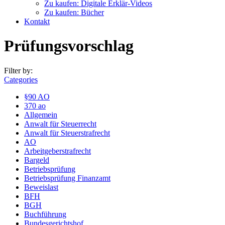
Zu kaufen: Digitale Erklär-Videos
Zu kaufen: Bücher
Kontakt
Prüfungsvorschlag
Filter by:
Categories
§90 AO
370 ao
Allgemein
Anwalt für Steuerrecht
Anwalt für Steuerstrafrecht
AO
Arbeitgeberstrafrecht
Bargeld
Betriebsprüfung
Betriebsprüfung Finanzamt
Beweislast
BFH
BGH
Buchführung
Bundesgerichtshof