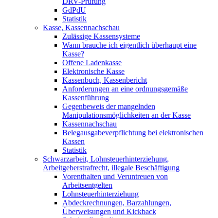
DRV-Prüfung
GdPdU
Statistik
Kasse, Kassennachschau
Zulässige Kassensysteme
Wann brauche ich eigentlich überhaupt eine
Kasse?
Offene Ladenkasse
Elektronische Kasse
Kassenbuch, Kassenbericht
Anforderungen an eine ordnungsgemäße
Kassenführung
Gegenbeweis der mangelnden
Manipulationsmöglichkeiten an der Kasse
Kassennachschau
Belegausgabeverpflichtung bei elektronischen
Kassen
Statistik
Schwarzarbeit, Lohnsteuerhinterziehung,
Arbeitgeberstrafrecht, illegale Beschäftigung
Vorenthalten und Veruntreuen von
Arbeitsentgelten
Lohnsteuerhinterziehung
Abdeckrechnungen, Barzahlungen,
Überweisungen und Kickback