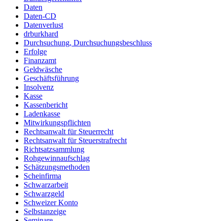
Daten
Daten-CD
Datenverlust
drburkhard
Durchsuchung, Durchsuchungsbeschluss
Erfolge
Finanzamt
Geldwäsche
Geschäftsführung
Insolvenz
Kasse
Kassenbericht
Ladenkasse
Mitwirkungspflichten
Rechtsanwalt für Steuerrecht
Rechtsanwalt für Steuerstrafrecht
Richtsatzsammlung
Rohgewinnaufschlag
Schätzungsmethoden
Scheinfirma
Schwarzarbeit
Schwarzgeld
Schweizer Konto
Selbstanzeige
Seminare