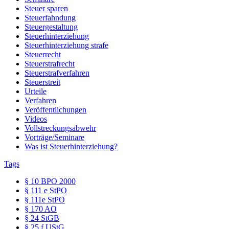
Steuer sparen
Steuerfahndung
Steuergestaltung
Steuerhinterziehung
Steuerhinterziehung strafe
Steuerrecht
Steuerstrafrecht
Steuerstrafverfahren
Steuerstreit
Urteile
Verfahren
Veröffentlichungen
Videos
Vollstreckungsabwehr
Vorträge/Seminare
Was ist Steuerhinterziehung?
Tags
§ 10 BPO 2000
§ 111 e StPO
§ 111e StPO
§ 170 AO
§ 24 StGB
§ 25 f UStG