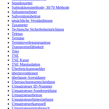
Stundenzettel
Subtraktionsmethode; 30/70 Methode
Subunternehmer
Subventionsbetrug
tatsächliche Verständigung
Taxameter
Technische Sicherheitseinrichtung
Teletax
Termine
Terminsverlegungsantrag
Transportunfähigkeit
Trier
TSE
TSE Kasse
TSE Manipulation
Überbrückungsgelder
überinvestitionen
überlange Arrestdauer
Überraschungsentscheidung
Umsatzsteuer ID-Nummer
Umsatzsteuer-Sonderprüfung
Umsatzsteuerbetrug
Umsatzsteuerhinterziehung
Umsatzsteuerkarussell
Umsatzsteuermissbrauch