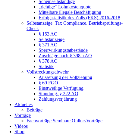
Scheinselbständige
„richtige“ Lohnkostenquote
Mittelbare illegale Beschäftigung
Erfolgsstatistik des Zolls (FKS) 2016-2018
Selbstanzeige, Tax Compliance, Betriebsprüfungs-
Check
§ 153 AO
Selbstanzeige
§ 371 AO
Sperrwirkungstatbestände
Zuschläge nach § 398 a AO
§ 378 AO
Statistik
Vollstreckungsabwehr
Aussetzung der Vollziehung
§ 69 FGO
Einstweilige Verfügung
Stundung, § 222 AO
Zahlungsverjährung
Aktuelles
Beiträge
Vorträge
Fachvorträge Seminare Online-Vorträge
Videos
Shop