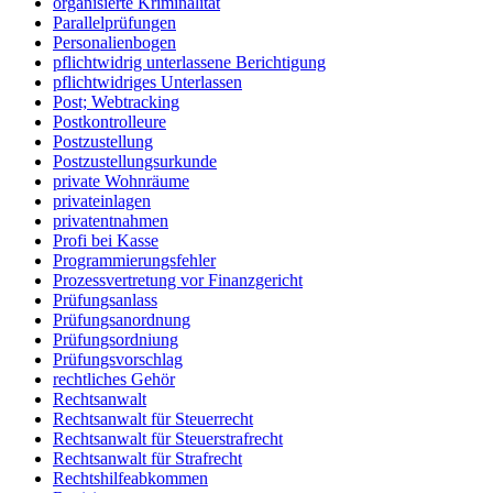
organisierte Kriminalität
Parallelprüfungen
Personalienbogen
pflichtwidrig unterlassene Berichtigung
pflichtwidriges Unterlassen
Post; Webtracking
Postkontrolleure
Postzustellung
Postzustellungsurkunde
private Wohnräume
privateinlagen
privatentnahmen
Profi bei Kasse
Programmierungsfehler
Prozessvertretung vor Finanzgericht
Prüfungsanlass
Prüfungsanordnung
Prüfungsordniung
Prüfungsvorschlag
rechtliches Gehör
Rechtsanwalt
Rechtsanwalt für Steuerrecht
Rechtsanwalt für Steuerstrafrecht
Rechtsanwalt für Strafrecht
Rechtshilfeabkommen