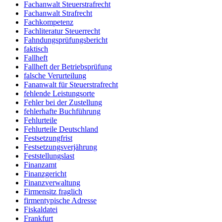
Fachanwalt Steuerstrafrecht
Fachanwalt Strafrecht
Fachkompetenz
Fachliteratur Steuerrecht
Fahndungsprüfungsbericht
faktisch
Fallheft
Fallheft der Betriebsprüfung
falsche Verurteilung
Fananwalt für Steuerstrafrecht
fehlende Leistungsorte
Fehler bei der Zustellung
fehlerhafte Buchführung
Fehlurteile
Fehlurteile Deutschland
Festsetzungfrist
Festsetzungsverjährung
Feststellungslast
Finanzamt
Finanzgericht
Finanzverwaltung
Firmensitz fraglich
firmentypische Adresse
Fiskaldatei
Frankfurt