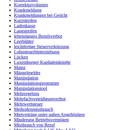
Korrekturvolumen
Krankmeldung
Krankmeldungen bei Gericht
Kurzstreifen
Ladenkasse
Langstreifen
lebenslanges Berufsverbot
Leerblätter
leichtfertige Steuerverkürzung
Lohnsteuerhinterziehung
Lücken
Luxemburger Kapítaleinkünfte
Mainz
Mängelmelder
Manipulation
Manipulationsprogramm
Manipulationstool
Mehrergebnis
Mehrfachverteidigugsverbot
Mehrwertsteuer
Methodenmissbrauch
Mietverträge unter nahen Angehörigen
Minderung Betriebsvermögen
Missbrauch von Beruf