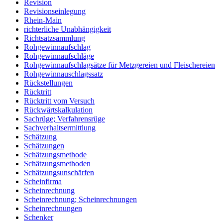
Revision
Revisionseinlegung
Rhein-Main
richterliche Unabhängigkeit
Richtsatzsammlung
Rohgewinnaufschlag
Rohgewinnaufschläge
Rohgewinnaufschlagsätze für Metzgereien und Fleischereien
Rohgewinnauschlagssatz
Rückstellungen
Rücktritt
Rücktritt vom Versuch
Rückwärtskalkulation
Sachrüge; Verfahrensrüge
Sachverhaltsermittlung
Schätzung
Schätzungen
Schätzungsmethode
Schätzungsmethoden
Schätzungsunschärfen
Scheinfirma
Scheinrechnung
Scheinrechnung; Scheinrechnungen
Scheinrechnungen
Schenker