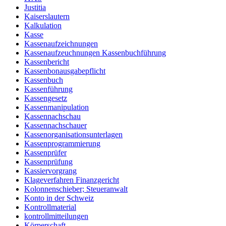
Justitia
Kaiserslautern
Kalkulation
Kasse
Kassenaufzeichnungen
Kassenaufzeuchnungen Kassenbuchführung
Kassenbericht
Kassenbonausgabepflicht
Kassenbuch
Kassenführung
Kassengesetz
Kassenmanipulation
Kassennachschau
Kassennachschauer
Kassenorganisationsunterlagen
Kassenprogrammierung
Kassenprüfer
Kassenprüfung
Kassiervorgrang
Klageverfahren Finanzgericht
Kolonnenschieber; Steueranwalt
Konto in der Schweiz
Kontrollmaterial
kontrollmitteilungen
Körperschaft