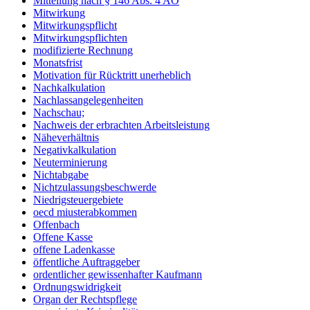
Mitteilung nach § 146 Abs. 4 AO
Mitwirkung
Mitwirkungspflicht
Mitwirkungspflichten
modifizierte Rechnung
Monatsfrist
Motivation für Rücktritt unerheblich
Nachkalkulation
Nachlassangelegenheiten
Nachschau;
Nachweis der erbrachten Arbeitsleistung
Näheverhältnis
Negativkalkulation
Neuterminierung
Nichtabgabe
Nichtzulassungsbeschwerde
Niedrigsteuergebiete
oecd miusterabkommen
Offenbach
Offene Kasse
offene Ladenkasse
öffentliche Auftraggeber
ordentlicher gewissenhafter Kaufmann
Ordnungswidrigkeit
Organ der Rechtspflege