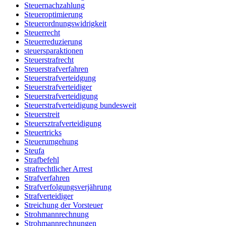
Steuernachzahlung
Steueroptimierung
Steuerordnungswidrigkeit
Steuerrecht
Steuerreduzierung
steuersparaktionen
Steuerstrafrecht
Steuerstrafverfahren
Steuerstrafverteidgung
Steuerstrafverteidiger
Steuerstrafverteidigung
Steuerstrafverteidigung bundesweit
Steuerstreit
Steuersztrafverteidigung
Steuertricks
Steuerumgehung
Steufa
Strafbefehl
strafrechtlicher Arrest
Strafverfahren
Strafverfolgungsverjährung
Strafverteidiger
Streichung der Vorsteuer
Strohmannrechnung
Strohmannrechnungen