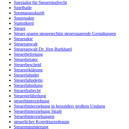
Spezialist für Steuerstrafrecht
Spielhalle
Spontanauskunft
Spurenakte
Statistikteil
Steuer
Steuer sparen steueerechtm steuersparende Gestaltungen
Steuerakte
Steueranwalt
Steueranwalt Dr. Jörg Burkhard
Steuerbefreiung
Steuerberater
Steuerbescheid
Steuererklärung
Steuerfahnder
Steuerfahnderin
Steuerfahndung
Steuerfrafrecht
Steuergefährdung
steuerhinterziehung
Steuerhinterziehung in besonders großem Umfang
Steuerhinterziehung Strafe
Steuerhinterziehungen
steuerlicher Korrekturzeitraum
Steuerminimierung