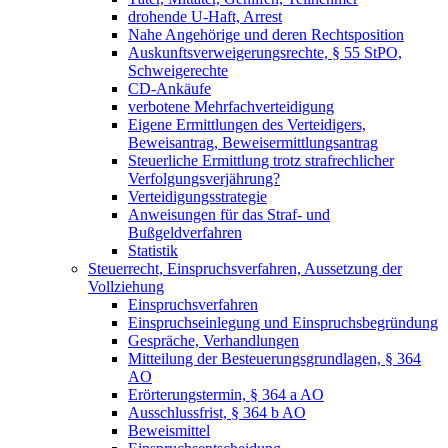
drohende U-Haft, Arrest
Nahe Angehörige und deren Rechtsposition
Auskunftsverweigerungsrechte, § 55 StPO,
Schweigerechte
CD-Ankäufe
verbotene Mehrfachverteidigung
Eigene Ermittlungen des Verteidigers,
Beweisantrag, Beweisermittlungsantrag
Steuerliche Ermittlung trotz strafrechlicher
Verfolgungsverjährung?
Verteidigungsstrategie
Anweisungen für das Straf- und
Bußgeldverfahren
Statistik
Steuerrecht, Einspruchsverfahren, Aussetzung der
Vollziehung
Einspruchsverfahren
Einspruchseinlegung und Einspruchsbegründung
Gespräche, Verhandlungen
Mitteilung der Besteuerungsgrundlagen, § 364
AO
Erörterungstermin, § 364 a AO
Ausschlussfrist, § 364 b AO
Beweismittel