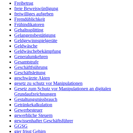
Freibetrag
freie Beweiswürdigung
freiwilliges aufgeben
Fremdüblichkeit
Frühindikatoren
Gehaltssplitting
Gelangensbestätigung
Geldgewinnspielgeräte
Geldwäsche
Geldwäschebekämpfung
Generalumkehren
Gesamtstrafe
Geschäftfsührung
Geschäftsleitung
geschwärzte Akten
gesetz zu schutz vor Manipulationen
Gesetz zum Schutz vor Manipulationen an digitalen
Grundaufzeichnungen
Gestaltungsmissbrauch
Getränkekalkulation
Gewerbesteuer
gewerbliche Steuern
gewissenhafter Geschäftsführer
GGSG
gier frisst Gehirn