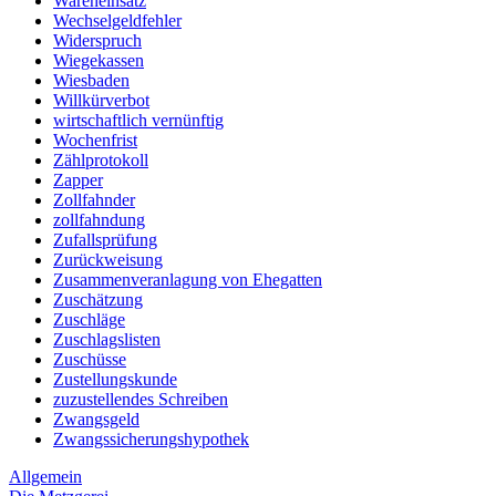
Wareneinsatz
Wechselgeldfehler
Widerspruch
Wiegekassen
Wiesbaden
Willkürverbot
wirtschaftlich vernünftig
Wochenfrist
Zählprotokoll
Zapper
Zollfahnder
zollfahndung
Zufallsprüfung
Zurückweisung
Zusammenveranlagung von Ehegatten
Zuschätzung
Zuschläge
Zuschlagslisten
Zuschüsse
Zustellungskunde
zuzustellendes Schreiben
Zwangsgeld
Zwangssicherungshypothek
Allgemein