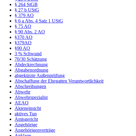
§ 264 StGB
§ 27 b UStG
§ 379 AO
§ 6 a Abs. 4 Satz 1 UStG
§ 75 AO
§ 90 Abs. 2 AO
§370 AO
§379AO
§90 AO
3 % Schwund
70/30 Schätzung
Abdeckrechnung
Abgabenordnung
abgekürzte Außenprüfung
Abschaffung der Ehegatten Verantwortlichkeit
Abschreibungen
Abwehr
Abwehrspezialist
AEAO
Akteneinsicht
aktives Tun
Amtsgericht
Angehörige
Angehörigenverträge
Anklage