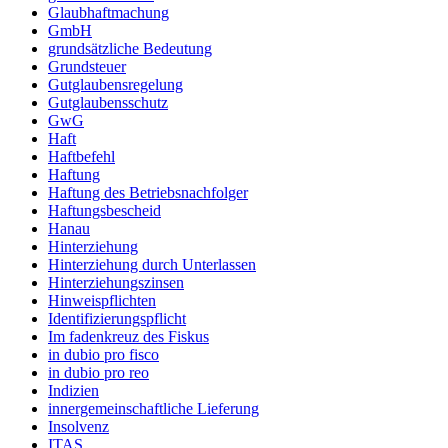
Glaubhaftmachung
GmbH
grundsätzliche Bedeutung
Grundsteuer
Gutglaubensregelung
Gutglaubensschutz
GwG
Haft
Haftbefehl
Haftung
Haftung des Betriebsnachfolger
Haftungsbescheid
Hanau
Hinterziehung
Hinterziehung durch Unterlassen
Hinterziehungszinsen
Hinweispflichten
Identifizierungspflicht
Im fadenkreuz des Fiskus
in dubio pro fisco
in dubio pro reo
Indizien
innergemeinschaftliche Lieferung
Insolvenz
ITAS