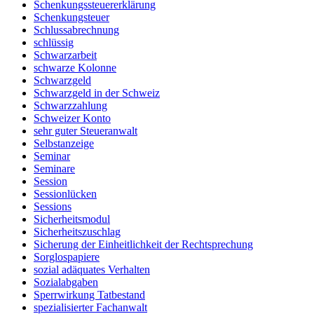
Schenkungssteuererklärung
Schenkungsteuer
Schlussabrechnung
schlüssig
Schwarzarbeit
schwarze Kolonne
Schwarzgeld
Schwarzgeld in der Schweiz
Schwarzzahlung
Schweizer Konto
sehr guter Steueranwalt
Selbstanzeige
Seminar
Seminare
Session
Sessionlücken
Sessions
Sicherheitsmodul
Sicherheitszuschlag
Sicherung der Einheitlichkeit der Rechtsprechung
Sorglospapiere
sozial adäquates Verhalten
Sozialabgaben
Sperrwirkung Tatbestand
spezialisierter Fachanwalt