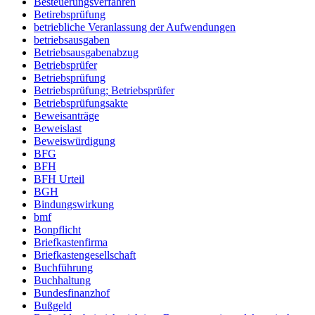
Besteuerungsverfahren
Betirebsprüfung
betriebliche Veranlassung der Aufwendungen
betriebsausgaben
Betriebsausgabenabzug
Betriebsprüfer
Betriebsprüfung
Betriebsprüfung; Betriebsprüfer
Betriebsprüfungsakte
Beweisanträge
Beweislast
Beweiswürdigung
BFG
BFH
BFH Urteil
BGH
Bindungswirkung
bmf
Bonpflicht
Briefkastenfirma
Briefkastengesellschaft
Buchführung
Buchhaltung
Bundesfinanzhof
Bußgeld